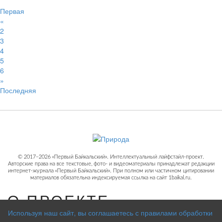
Первая
«
2
3
4
5
6
»
Последняя
© 2017−2026 «Первый Байкальский». Интеллектуальный лайфстайл-проект.
Авторские права на все текстовые, фото- и видеоматериалы принадлежат редакции
интернет-журнала «Первый Байкальский». При полном или частичном цитировании
материалов обязательна индексируемая ссылка на сайт 1baikal.ru.
О ПРОЕКТЕ
Используя наш сайт, вы соглашаетесь с правилами обработки