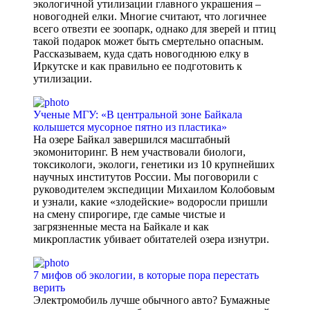
экологичной утилизации главного украшения –
новогодней елки. Многие считают, что логичнее
всего отвезти ее зоопарк, однако для зверей и птиц
такой подарок может быть смертельно опасным.
Рассказываем, куда сдать новогоднюю елку в
Иркутске и как правильно ее подготовить к
утилизации.
Ученые МГУ: «В центральной зоне Байкала
колышется мусорное пятно из пластика»
На озере Байкал завершился масштабный
экомониторинг. В нем участвовали биологи,
токсикологи, экологи, генетики из 10 крупнейших
научных институтов России. Мы поговорили с
руководителем экспедиции Михаилом Колобовым
и узнали, какие «злодейские» водоросли пришли
на смену спирогире, где самые чистые и
загрязненные места на Байкале и как
микропластик убивает обитателей озера изнутри.
7 мифов об экологии, в которые пора перестать
верить
Электромобиль лучше обычного авто? Бумажные