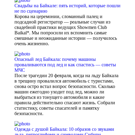
Свадьбы на Байкале: пять историй, которые пошли
не по сценарию
Корова на церемонии, сломанный палец и
подсадной регистратор — реальные случаи из
свадебной практики ведущих Showmen Club
Baikal*. Мы попросили их вспомнить самые
смешные и неожиданные истории — получилось
очень жизненно.
Опасный лед Байкала: почему машины
проваливаются под лед и как спастись — советы
МЧС
После трагедии 20 февраля, когда на льду Байкала
в трещину провалился автомобиль с туристами,
снова остро встал вопрос безопасности. Сколько
машин ежегодно уходит под лед, можно ли
выбраться из тонущего автомобиля и какие
правила действительно спасают жизнь. Собрали
статистику, советы спасателей и памятку
безопасности.
Одежда с душой Байкала: 10 образов со звуками
льда, петроглифами и символами Сибири