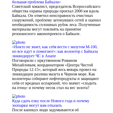
большая проблема Байкала»
Советский хоккеист, председатель Всероссийского
общества охраны природы проехал 2000 км вдоль
Байкала. Он отметил неисправность очистных
сооружений, проблему затонувших сетей и оценил
необходимость сплошных рубок леса. Полученные
материалы могут повлиять на принятие
резонансного законопроекта о Байкале.
«Никто не знает, как себя вести с мазутом М-100,
но все идут и помогают»: как волонтер с Байкала
ликвидирует ЧС в Анапе
Поговорили с иркутянином Романом
Михайловым, координатором «Центра Чистой
Природы 12-15», который весь январь провел на
ликвидации разлива мазута в Черном море. Как
волонтеры собирают нефтепродукты и защищают
себя от вредных испарений, что значит «сходить
на птиц» и почему песок стал на вес золота?
Куда сдать елку после Нового года и почему
зоопарки могут вам отказать
После каникул люди задумываются об