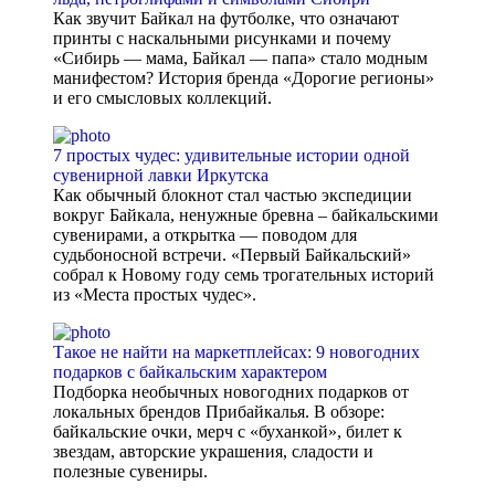
Как звучит Байкал на футболке, что означают
принты с наскальными рисунками и почему
«Сибирь — мама, Байкал — папа» стало модным
манифестом? История бренда «Дорогие регионы»
и его смысловых коллекций.
7 простых чудес: удивительные истории одной
сувенирной лавки Иркутска
Как обычный блокнот стал частью экспедиции
вокруг Байкала, ненужные бревна – байкальскими
сувенирами, а открытка — поводом для
судьбоносной встречи. «Первый Байкальский»
собрал к Новому году семь трогательных историй
из «Места простых чудес».
Такое не найти на маркетплейсах: 9 новогодних
подарков с байкальским характером
Подборка необычных новогодних подарков от
локальных брендов Прибайкалья. В обзоре:
байкальские очки, мерч с «буханкой», билет к
звездам, авторские украшения, сладости и
полезные сувениры.