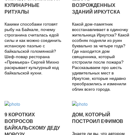
КУЛИНАРНЫЕ
ВОЗРОЖДЕННЫХ
РИТУАЛЫ
ЗДАНИЙ ИРКУТСКА
Какими способами готовят
Какой дом-памятник
рыбу на Байкале, почему
восстанавливает в одиночку
строганина считалась едой
жительница Иркутска? Какой
силы и как можно соединить
особняк подняли из руин
испанскую паэлью с
буквально за четыре года?
байкальской голомянкой?
Где находится дом
Шеф-повар ресторана
священника, который
«Премьера» Сергей Михно
отстроили после пожара?
раскрывает культурный код
Рассказываем про шесть
байкальской кухни.
удивительных мест в
Иркутске, которые недавно
преобразились и изменили
облик всего города.
9 КОРОТКИХ
ДОМ, КОТОРЫЙ
ВОПРОСОВ
ПОСТРОИЛ ЕФИМОВ
БАЙКАЛЬСКОМУ ДЕДУ
Знаете ли вы, что автором
МОРОЗУ