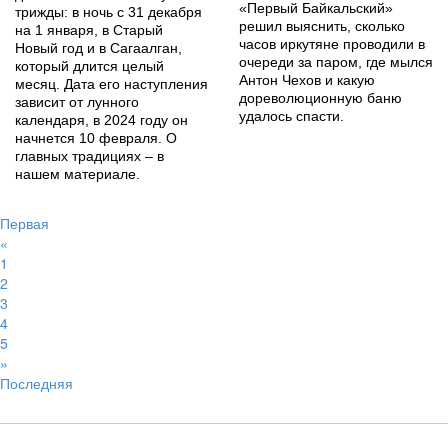
«Первый Байкальский»
трижды: в ночь с 31 декабря
решил выяснить, сколько
на 1 января, в Старый
часов иркутяне проводили в
Новый год и в Сагаалган,
очереди за паром, где мылся
который длится целый
Антон Чехов и какую
месяц. Дата его наступления
дореволюционную баню
зависит от лунного
удалось спасти.
календаря, в 2024 году он
начнется 10 февраля. О
главных традициях – в
нашем материале.
Первая
«
1
2
3
4
5
»
Последняя