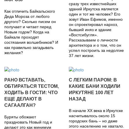
сразу трех известнейших
зданий Иркутска является
Как отличить Байкальского
один и тот же человек? Его
Деда Мороза от любого
зовут Иван Ефимов, именно
другого? Сколько писем он
он спроектировал нархоз,
получает и читает перед
бывший иняз и здание
Новым годом? Когда на
«Востсибугля».
Байкале проходят
Рассказываем о личности
состязания волшебников? И
архитектора и о том, что он
как правильно загадывать
успел построить за недолгие
желания?
37 лет жизни.
РАНО ВСТАВАТЬ,
С ЛЕГКИМ ПАРОМ: В
ОБТИРАТЬСЯ ТЕСТОМ,
КАКИЕ БАНИ ХОДИЛИ
ХОДИТЬ В ГОСТИ: ЧТО
ИРКУТЯНЕ 100 ЛЕТ
ЕЩЕ ДЕЛАЮТ В
НАЗАД
САГААЛГАН?
В начале XX века в Иркутске
насчитывалось около 15
Буряты обожают
городских бань – но даже
праздновать Новый год и
этого населению не хватало.
делают это как минимум