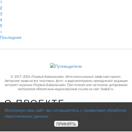
1
2
3
4
5
»
Последняя
© 2017−2026 «Первый Байкальский». Интеллектуальный лайфстайл-проект.
Авторские права на все текстовые, фото- и видеоматериалы принадлежат редакции
интернет-журнала «Первый Байкальский». При полном или частичном цитировании
материалов обязательна индексируемая ссылка на сайт 1baikal.ru.
О ПРОЕКТЕ
Используя наш сайт, вы соглашаетесь с правилами обработки
персональных данных.
ПРИНЯТЬ