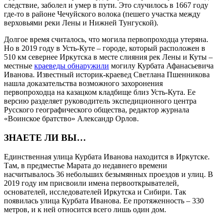
следствие, заболел и умер в пути. Это случилось в 1667 году
где-то в районе Чечуйского волока (пешего участка между
верховьями реки Лены и Нижней Тунгуской).
Долгое время считалось, что могила первопроходца утеряна.
Но в 2019 году в Усть-Куте – городе, который расположен в
510 км севернее Иркутска в месте слияния рек Лены и Куты –
местные
краеведы обнаружили
могилу Курбата Афанасьевича
Иванова. Известный историк-краевед Светлана Пшенникова
нашла доказательства возможного захоронения
первопроходца на казацком кладбище близ Усть-Кута. Ее
версию разделяет руководитель экспедиционного центра
Русского географического общества, редактор журнала
«Воинское братство» Александр Орлов.
ЗНАЕТЕ ЛИ ВЫ…
Единственная улица Курбата Иванова находится в Иркутске.
Там, в предместье Марата до недавнего времени
насчитывалось 36 небольших безымянных проездов и улиц. В
2019 году им присвоили имена первооткрывателей,
основателей, исследователей Иркутска и Сибири. Так
появилась улица Курбата Иванова. Ее протяженность – 330
метров, и к ней относится всего лишь один дом.