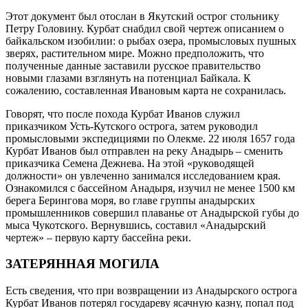
Этот документ был отослан в Якутский острог стольнику
Петру Головину. Курбат снабдил свой чертеж описанием о
байкальском изобилии: о рыбах озера, промысловых пушных
зверях, растительном мире. Можно предположить, что
полученные данные заставили русское правительство
новыми глазами взглянуть на потенциал Байкала. К
сожалению, составленная Ивановым карта не сохранилась.
Говорят, что после похода Курбат Иванов служил
приказчиком Усть-Кутского острога, затем руководил
промысловыми экспедициями по Олекме. 22 июля 1657 года
Курбат Иванов был отправлен на реку Анадырь – сменить
приказчика Семена Дежнева. На этой «руководящей
должности» он увлеченно занимался исследованием края.
Ознакомился с бассейном Анадыря, изучил не менее 1500 км
берега Берингова моря, во главе группы анадырских
промышленников совершил плаванье от Анадырской губы до
мыса Чукотского. Вернувшись, составил «Анадырский
чертеж» – первую карту бассейна реки.
ЗАТЕРЯННАЯ МОГИЛА
Есть сведения, что при возвращении из Анадырского острога
Курбат Иванов потерял государеву ясачную казну, попал под