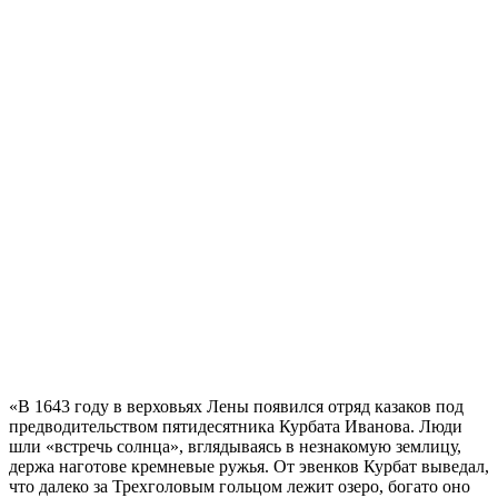
«В 1643 году в верховьях Лены появился отряд казаков под
предводительством пятидесятника Курбата Иванова. Люди
шли «встречь солнца», вглядываясь в незнакомую землицу,
держа наготове кремневые ружья. От эвенков Курбат выведал,
что далеко за Трехголовым гольцом лежит озеро, богато оно