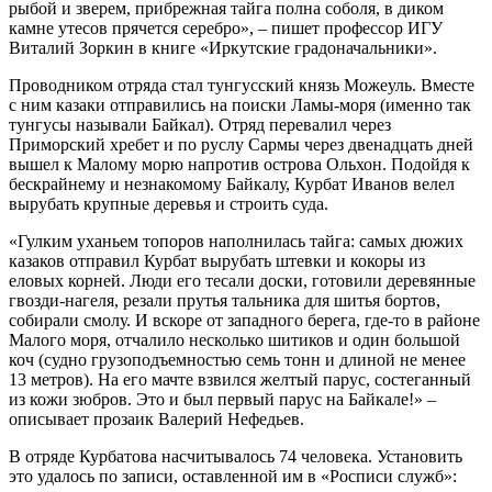
рыбой и зверем, прибрежная тайга полна соболя, в диком
камне утесов прячется серебро», – пишет профессор ИГУ
Виталий Зоркин в книге «Иркутские градоначальники».
Проводником отряда стал тунгусский князь Можеуль. Вместе
с ним казаки отправились на поиски Ламы-моря (именно так
тунгусы называли Байкал). Отряд перевалил через
Приморский хребет и по руслу Сармы через двенадцать дней
вышел к Малому морю напротив острова Ольхон. Подойдя к
бескрайнему и незнакомому Байкалу, Курбат Иванов велел
вырубать крупные деревья и строить суда.
«Гулким уханьем топоров наполнилась тайга: самых дюжих
казаков отправил Курбат вырубать штевки и кокоры из
еловых корней. Люди его тесали доски, готовили деревянные
гвозди-нагеля, резали прутья тальника для шитья бортов,
собирали смолу. И вскоре от западного берега, где-то в районе
Малого моря, отчалило несколько шитиков и один большой
коч (судно грузоподъемностью семь тонн и длиной не менее
13 метров). На его мачте взвился желтый парус, состеганный
из кожи зюбров. Это и был первый парус на Байкале!» –
описывает прозаик Валерий Нефедьев.
В отряде Курбатова насчитывалось 74 человека. Установить
это удалось по записи, оставленной им в «Росписи служб»: