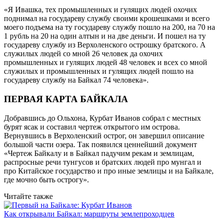
«Я Ивашка, тех промышленных и гулящих людей охочих
поднимал на государеву службу своими крошешками и всего
моего подъема на ту государеву службу пошло на 200, на 70 на
1 рубль на 20 на один алтын и на две деньги. И пошел на ту
государеву службу из Верхоленского острошку братского. А
служилых людей со мной 26 человек да охочих
промышленных и гулящих людей 48 человек и всех со мной
служилых и промышленных и гулящих людей пошло на
государеву службу на Байкал 74 человека».
ПЕРВАЯ КАРТА БАЙКАЛА
Добравшись до Ольхона, Курбат Иванов собрал с местных
бурят ясак и составил чертеж открытого им острова.
Вернувшись в Верхоленский острог, он завершил описание
большой части озера. Так появился ценнейший документ
«Чертеж Байкалу и в Байкал падучим рекам и землицам,
распросные речи тунгусов и братских людей про мунгал и
про Китайское государство и про иные землицы и на Байкале,
где мочно быть острогу».
Читайте также
Как открывали Байкал: маршруты землепроходцев