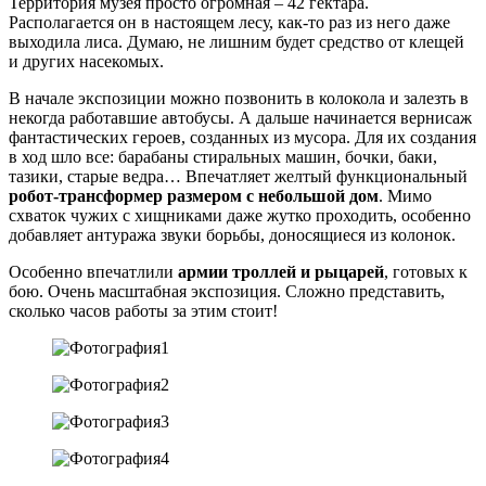
Территория музея просто огромная – 42 гектара.
Располагается он в настоящем лесу, как-то раз из него даже
выходила лиса. Думаю, не лишним будет средство от клещей
и других насекомых.
В начале экспозиции можно позвонить в колокола и залезть в
некогда работавшие автобусы. А дальше начинается вернисаж
фантастических героев, созданных из мусора. Для их создания
в ход шло все: барабаны стиральных машин, бочки, баки,
тазики, старые ведра… Впечатляет желтый функциональный
робот-трансформер размером с небольшой дом
. Мимо
схваток чужих с хищниками даже жутко проходить, особенно
добавляет антуража звуки борьбы, доносящиеся из колонок.
Особенно впечатлили
армии троллей и рыцарей
, готовых к
бою. Очень масштабная экспозиция. Сложно представить,
сколько часов работы за этим стоит!