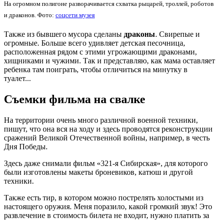
На огромном полигоне разворачивается схватка рыцарей, троллей, роботов
и драконов. Фото:
соцсети музея
Также из бывшего мусора сделаны
драконы
. Свирепые и
огромные. Больше всего удивляет детская песочница,
расположенная рядом с этими угрожающими драконами,
хищниками и чужими. Так и представляю, как мама оставляет
ребенка там поиграть, чтобы отличиться на минутку в
туалет...
Съемки фильма на свалке
На территории очень много различной военной техники,
пишут, что она вся на ходу и здесь проводятся реконструкции
сражений Великой Отечественной войны, например, в честь
Дня Победы.
Здесь даже снимали фильм «321-я Сибирская», для которого
были изготовлены макеты броневиков, катюш и другой
техники.
Также есть тир, в котором можно пострелять холостыми из
настоящего оружия. Меня поразило, какой громкий звук! Это
развлечение в стоимость билета не входит, нужно платить за