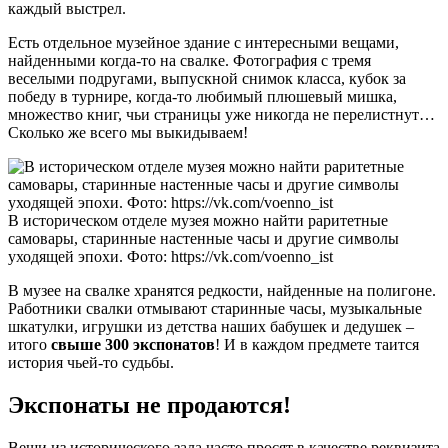
каждый выстрел.
Есть отдельное музейное здание с интересными вещами,
найденными когда-то на свалке. Фотография с тремя
веселыми подругами, выпускной снимок класса, кубок за
победу в турнире, когда-то любимый плюшевый мишка,
множество книг, чьи страницы уже никогда не перелистнут…
Сколько же всего мы выкидываем!
В историческом отделе музея можно найти раритетные
самовары, старинные настенные часы и другие символы
уходящей эпохи. Фото: https://vk.com/voenno_ist
В музее на свалке хранятся редкости, найденные на полигоне.
Работники свалки отмывают старинные часы, музыкальные
шкатулки, игрушки из детства наших бабушек и дедушек –
итого
свыше 300 экспонатов
! И в каждом предмете таится
история чьей‑то судьбы.
Экспонаты не продаются!
Вещи из исторического зала часто просят в качестве реквизита