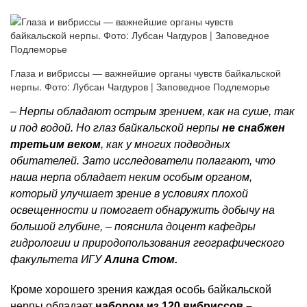
Глаза и вибриссы — важнейшие органы чувств байкальской
нерпы. Фото: Лубсан Чагдуров | Заповедное Подлеморье
– Нерпы обладают острым зрением, как на суше, так
и под водой. Но глаз байкальской нерпы
не снабжен
третьим веком
, как у многих подводных
обитателей. Зато исследователи полагают, что
наша нерпа обладает неким особым органом,
который улучшает зрение в условиях плохой
освещенности и помогает обнаружить добычу на
большой глубине, – пояснила доцент кафедры
гидрологии и природопользования географического
факультета ИГУ
Алина Стом.
Кроме хорошего зрения каждая особь байкальской
нерпы обладает
набором из 120 вибриссов –