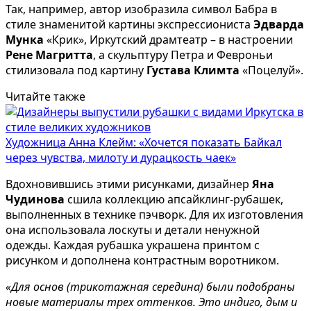
Так, например, автор изобразила символ Бабра в
стиле знаменитой картины экспрессиониста
Эдварда
Мунка
«Крик», Иркутский драмтеатр – в настроении
Рене Магритта
, а скульптуру Петра и Февроньи
стилизовала под картину
Густава Климта
«Поцелуй».
Читайте также
Художница Анна Клейм: «Хочется показать Байкал
через чувства, милоту и дурацкость чаек»
Вдохновившись этими рисунками, дизайнер
Яна
Чудинова
сшила коллекцию апсайклинг-рубашек,
выполненных в технике пэчворк. Для их изготовления
она использовала лоскуты и детали ненужной
одежды. Каждая рубашка украшена принтом с
рисунком и дополнена контрастным воротником.
«Для основ (трикотажная середина) были подобраны
новые материалы трех оттенков. Это индиго, дым и