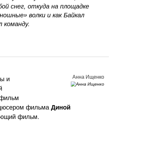
бой снег, откуда на площадке
иношные» волки и как Байкал
л команду.
Анна Ищенко
ны и
й
 фильм
родюсером фильма
Диной
вающий фильм.