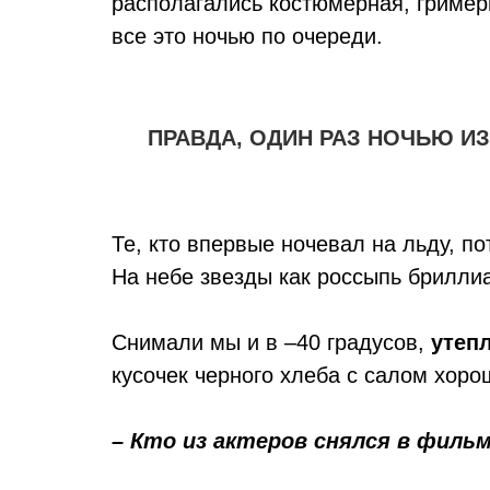
располагались костюмерная, гример
все это ночью по очереди.
ПРАВДА, ОДИН РАЗ НОЧЬЮ ИЗ
Те, кто впервые ночевал на льду, п
На небе звезды как россыпь брилли
Снимали мы и в –40 градусов,
утеп
кусочек черного хлеба с салом хоро
– Кто из актеров снялся в филь