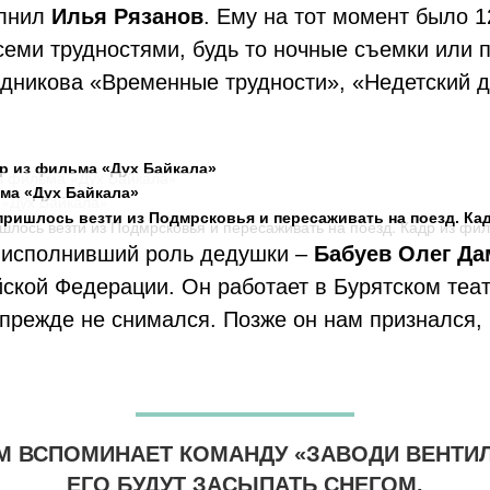
олнил
Илья Рязанов
. Ему на тот момент было 1
семи трудностями, будь то ночные съемки или п
никова «Временные трудности», «Недетский до
др из фильма «Дух Байкала»
ьма «Дух Байкала»
пришлось везти из Подмрсковья и пересаживать на поезд. Ка
р, исполнивший роль дедушки –
Бабуев Олег Д
ской Федерации. Он работает в Бурятском теат
 прежде не снимался. Позже он нам признался, 
М ВСПОМИНАЕТ КОМАНДУ «ЗАВОДИ ВЕНТИЛ
ЕГО БУДУТ ЗАСЫПАТЬ СНЕГОМ.