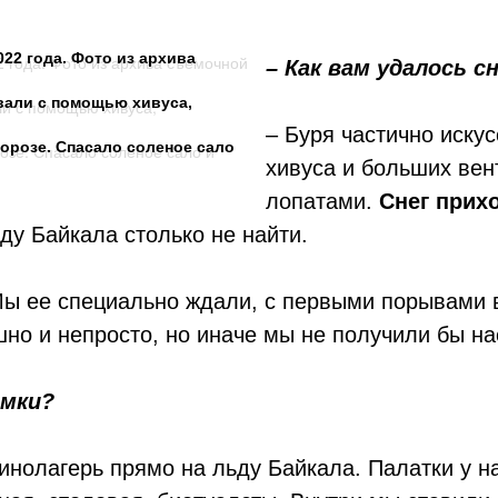
22 года. Фото из архива
– Как вам удалось
вали с помощью хивуса,
– Буря частично иску
орозе. Спасало соленое сало
хивуса и больших вен
лопатами.
Снег прих
льду Байкала столько не найти.
ы ее специально ждали, с первыми порывами в
ашно и непросто, но иначе мы не получили бы н
емки?
инолагерь прямо на льду Байкала. Палатки у н