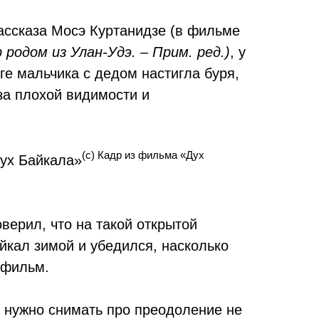
ассказа Мосэ Куртанидзе (в фильме
 родом из Улан-Удэ. – Прим. ред.)
, у
е мальчика с дедом настигла буря,
за плохой видимости и
(с) Кадр из фильма «Дух
оверил, что на такой открытой
йкал зимой и убедился, насколько
ь фильм.
: нужно снимать про преодоление не