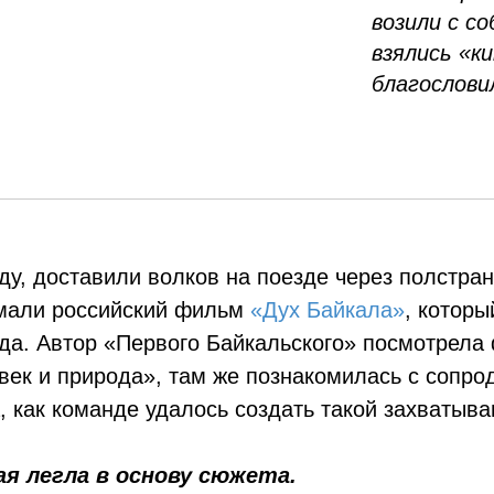
возили с со
взялись «к
благослови
ду, доставили волков на поезде через полстра
имали российский фильм
«Дух Байкала»
, которы
ода. Автор «Первого Байкальского» посмотрела
овек и природа», там же познакомилась с соп
, как команде удалось создать такой захваты
ая легла в основу сюжета.