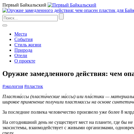
Первый Байкальский
Места
События
Стиль жизни
Природа
Отели
О проекте
Оружие замедленного действия: чем оп
#экология
#пластик
Пластма́ссы (пласти́ческие ма́ссы) или пла́стики — материа
широкое применение получили пластмассы на основе синтетиче
За последние полвека человечество произвело уже более 8 млр
На сегодняшний день не существует мест на планете, где бы н
экосистемы, взаимодействует с живыми организмами, одновреме
среду.