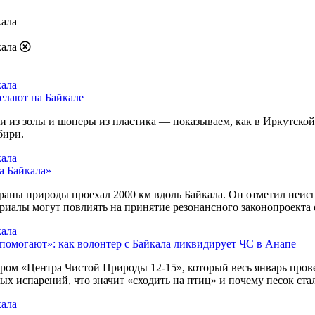
елают на Байкале
ки из золы и шоперы из пластика — показываем, как в Иркутско
бири.
а Байкала»
храны природы проехал 2000 км вдоль Байкала. Он отметил неи
иалы могут повлиять на принятие резонансного законопроекта 
 и помогают»: как волонтер с Байкала ликвидирует ЧС в Анапе
м «Центра Чистой Природы 12-15», который весь январь провел
 испарений, что значит «сходить на птиц» и почему песок стал