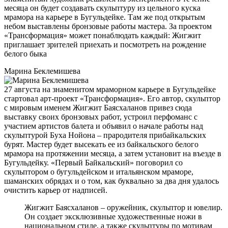
месяца он будет создавать скульптуру из цельного куска
мрамора на карьере в Бугульдейке. Там же под открытым
небом выставлены бронзовые работы мастера. За проектом
«Трансформация» может понаблюдать каждый: Жигжит
приглашает зрителей приехать и посмотреть на рождение
белого быка
Марина Беклемишева
27 августа на знаменитом мраморном карьере в Бугульдейке
стартовал арт-проект «Трансформация». Его автор, скульптор
с мировым именем Жигжит Баясхаланов привез сюда
выставку своих бронзовых работ, устроил перфоманс с
участием артистов балета и объявил о начале работы над
скульптурой Буха Нойона – прародителя прибайкальских
бурят. Мастер будет высекать ее из байкальского белого
мрамора на протяжении месяца, а затем установит на въезде в
Бугульдейку. «Первый Байкальский» поговорил со
скульптором о бугульдейском и итальянском мраморе,
шаманских обрядах и о том, как буквально за два дня удалось
очистить карьер от надписей.
Жигжит Баясхаланов – оружейник, скульптор и ювелир.
Он создает эксклюзивные художественные ножи в
национальном стиле, а также скульптуры по мотивам