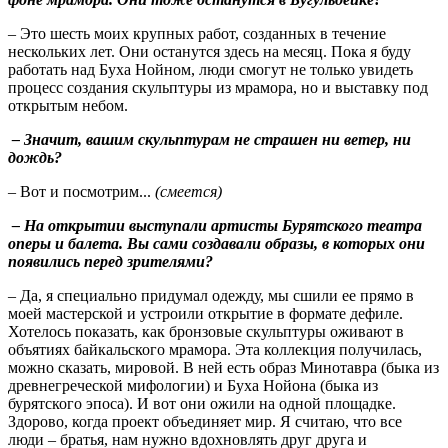
– Это шесть моих крупных работ, созданных в течение
нескольких лет. Они останутся здесь на месяц. Пока я буду
работать над Буха Нойном, люди смогут не только увидеть
процесс создания скульптуры из мрамора, но и выставку под
открытым небом.
– Значит, вашим скульптурам не страшен ни ветер, ни
дождь?
– Вот и посмотрим...
(смеется)
– На открытии выступали артисты Бурятского театра
оперы и балета. Вы сами создавали образы, в которых они
появились перед зрителями?
– Да, я специально придумал одежду, мы сшили ее прямо в
моей мастерской и устроили открытие в формате дефиле.
Хотелось показать, как бронзовые скульптуры оживают в
объятиях байкальского мрамора. Эта коллекция получилась,
можно сказать, мировой. В ней есть образ Минотавра (быка из
древнегреческой мифологии) и Буха Нойона (быка из
бурятского эпоса). И вот они ожили на одной площадке.
Здорово, когда проект объединяет мир. Я считаю, что все
люди – братья, нам нужно вдохновлять друг друга и