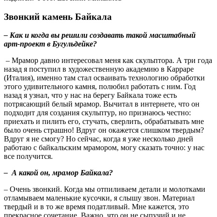
Звонкий камень Байкала
– Как и когда вы решили создавать такой масштабный
арт-проект в Бугульдейке?
– Мрамор давно интересовал меня как скульптора. А три года
назад я поступил в художественную академию в Карраре
(Италия), именно там стал осваивать технологию обработки
этого удивительного камня, полюбил работать с ним. Год
назад я узнал, что у нас на берегу Байкала тоже есть
потрясающий белый мрамор. Вычитал в интернете, что он
подходит для создания скульптур, но признаюсь честно:
приехать и пилить его, стучать, сверлить, обрабатывать мне
было очень страшно! Вдруг он окажется слишком твердым?
Вдруг я не смогу? Но сейчас, когда я уже несколько дней
работаю с байкальским мрамором, могу сказать точно: у нас
все получится.
– А какой он, мрамор Байкала?
– Очень звонкий. Когда мы отпиливаем детали и молотками
отламываем маленькие кусочки, я слышу звон. Материал
твердый и в то же время податливый. Мне кажется, это
прекрасное сочетание. Важно, что он не сыпучий и не