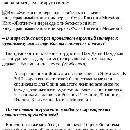
наполняться друг от друга светом.
Имя «Жигжит» в переводе с тибетского значит
«неустрашимый защитник веры». Фото: Евгений Михайлов
– В мире сейчас как раз проявляют огромный интерес к
бурятскому искусству. Как вы считаете, почему?
– Востребован тот, кто много трудится. Нам Даши Намдаков
такой уровень задал, что мы теперь должны эту планку
держать. Вот мы и стараемся.
(улыбается)
Авторские ножи Жигжита выставлялись в Эрмитаже. В
2019 году в его мастерской были созданы медали
специально для Одиннадцатого чемпионата мира по
боксу среди женщин. Художник является постоянным
участником выставок в России, Германии, Франции,
Италии, Казахстана, Китая, Монголии.
– После такого погружения в работу с мрамором вы
останетесь оружейником?
– Конечно, это же моя база, начало начал! Оружейная тема
всегда будет со мной, она дает мне возможность заниматься