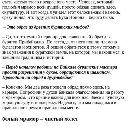
стать частью этого прекрасного места. Человек, который
полюбил мрамор всей душой, просто обязан сделать здесь
скульптуру. И вот когда я увидел этот белоснежный камень,
сразу понял, что буду делать Буха Нойона – белого быка.
– Это образ из древних бурятских мифов?
– Да, это тотемный первопредок, священный образ для
бурятов Прибайкалья. По легенде, от него пошли племена
булагатов и эхиритов. Я решил обратиться к этому тотему в
знак уважения к бурятской земле, на которой мы находимся, к
здешним традициям и истории.
– Перед началом работы на Байкале бурятские мастера
просят разрешения у духов, обращаются к шаманам.
Проводили ли обряд в Бугульдейке?
– Конечно. Мы два раза провели обряд прямо здесь, на
карьере. Попросили у духов Байкала благословения на работу
с мрамором. Это крайне важно для всех нас. Здесь я чувствую
хорошую ауру и поддержку. Надеюсь, что мы находимся в
правильное время в правильном месте.
белый мрамор – чистый холст