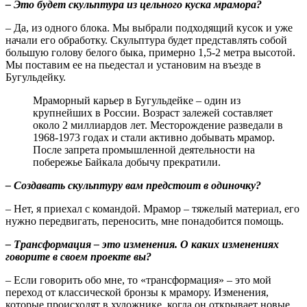
– Это будет скульптура из цельного куска мрамора?
– Да, из одного блока. Мы выбрали подходящий кусок и уже
начали его обработку. Скульптура будет представлять собой
большую голову белого быка, примерно 1,5-2 метра высотой.
Мы поставим ее на пьедестал и установим на въезде в
Бугульдейку.
Мраморный карьер в Бугульдейке – один из
крупнейших в России. Возраст залежей составляет
около 2 миллиардов лет. Месторождение разведали в
1968-1973 годах и стали активно добывать мрамор.
После запрета промышленной деятельности на
побережье Байкала добычу прекратили.
– Создавать скульптуру вам предстоит в одиночку?
– Нет, я приехал с командой. Мрамор – тяжелый материал, его
нужно передвигать, переносить, мне понадобится помощь.
– Трансформация – это изменения. О каких изменениях
говорите в своем проекте вы?
– Если говорить обо мне, то «трансформация» – это мой
переход от классической бронзы к мрамору. Изменения,
которые происходят в художнике, когда он открывает новые