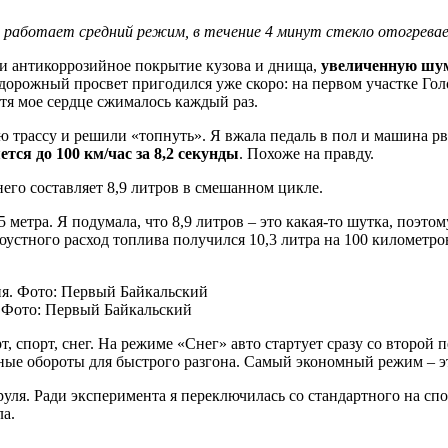
ут работает средний режим, в течение 4 минут стекло отогрева
и антикоррозийное покрытие кузова и днища,
увеличенную шум
 дорожный просвет пригодился уже скоро: на первом участке Гол
тя мое сердце сжималось каждый раз.
 трассу и решили «топнуть». Я вжала педаль в пол и машина рва
ется до 100 км/час за 8,2 секунды
. Похоже на правду.
него составляет 8,9 литров в смешанном цикле.
метра. Я подумала, что 8,9 литров – это какая-то шутка, поэтом
лоустного расход топлива получился 10,3 литра на 100 километр
 Фото: Первый Байкальский
рт, спорт, снег. На режиме «Снег» авто стартует сразу со второй
нные обороты для быстрого разгона. Самый экономный режим – 
я. Ради эксперимента я переключилась со стандартного на спор
ла.