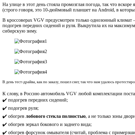
На улице в этот день стояла промозглая погода, так что вскор
(строго говоря, это 10-дюймовый планшет на Android, в котор
В кроссоверах VGV предусмотрен только однозонный климат – 
подогрев передних сидений и руля. Выкрутила их на максимум
сибирскую зиму.
В день тест-драйва, как по заказу, пошел снег, так что нам удалось протест
К слову, в Россию автомобиль VGV любой комплектации пост
✔️ подогрев передних сидений;
✔️ подогрев руля;
✔️ обогрев
лобового стекла полностью
, а не только зоны двор
✔️ обогрев зеркал бокового и заднего вида;
✔️ обогрев форсунок омывателя (считай, проблема с примерзш