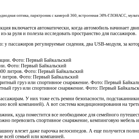
тодиодная оптика, парктроник с камерой 360, встроенная ЭРА-ГЛОНАСС, муль
ция включается автоматически, когда автомобиль начинает двига
из-за руля и полезла исследовать пространство для пассажиров.
го: у пассажиров регулируемые сидения, два USB-модуля, за кото
ции. Фото: Первый Байкальский
 литров. Фото: Первый Байкальский
тный груз или спортивное снаряжение. Фото: Первый Байкальс
ассажирам. У них тоже есть ремни безопасности, подстаканники,
ожно всей компанией). А вот система кондиционирования на треть
ажник, куда поместится все необходимое для семейного путешест
 можно перевозить спортивное снаряжение, кемпинговую мебель
ашину влезет даже парочка велосипедов. А еще получится полно
ле всей семьей или компанией.