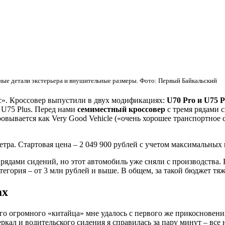
ые детали экстерьера и внушительные размеры. Фото: Первый Байкальский
с». Кроссовер выпустили в двух модификациях:
U70 Pro и U75 P
 U75 Plus. Перед нами
семиместный кроссовер
с тремя рядами 
вывается как Very Good Vehicle («очень хорошее транспортное
метра. Стартовая цена – 2 049 900 рублей c учетом максимальных
 рядами сидений, но этот автомобиль уже сняли с производства. 
атегория – от 3 млн рублей и выше. В общем, за такой бюджет тя
ах
го огромного «китайца» мне удалось с первого же прикосновения
зеркал и водительского сидения я справилась за пару минут – вс