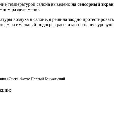
вление температурой салона выведено
на сенсорный экран
ужном разделе меню.
туры воздуха в салоне, я решила заодно протестировать
оже, максимальный подогрев рассчитан на нашу суровую
дения «Снег». Фото: Первый Байкальский
нкций: