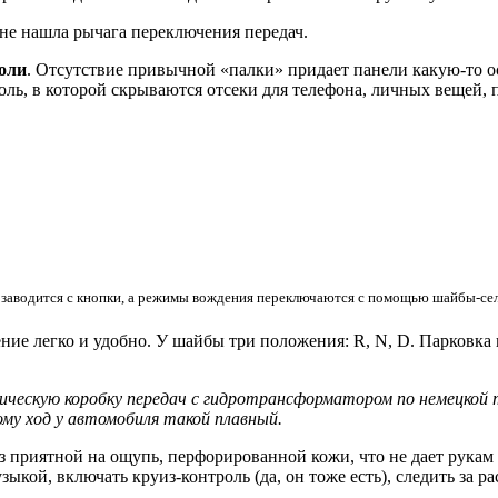
я не нашла рычага переключения передач.
соли
. Отсутствие привычной «палки» придает панели какую-то о
соль, в которой скрываются отсеки для телефона, личных вещей,
 заводится с кнопки, а режимы вождения переключаются с помощью шайбы-се
ение легко и удобно. У шайбы три положения: R, N, D. Парковка
ическую коробку передач с гидротрансформатором по немецкой т
ому ход у автомобиля такой плавный.
 приятной на ощупь, перфорированной кожи, что не дает рукам 
ыкой, включать круиз-контроль (да, он тоже есть), следить за 