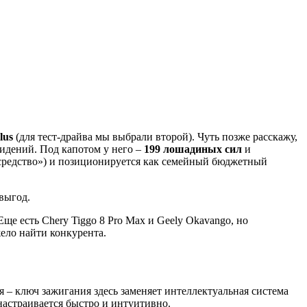
lus
(для тест-драйва мы выбрали второй). Чуть позже расскажу,
сидений. Под капотом у него –
199 лошадиных сил
и
 средство») и позиционируется как семейный бюджетный
 выгод.
Еще есть Chery Tiggo 8 Pro Max и Geely Okavango, но
жело найти конкурента.
 – ключ зажигания здесь заменяет интеллектуальная система
е настраивается быстро и интуитивно.