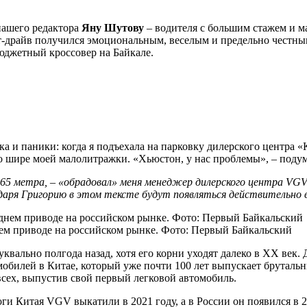
нашего редактора
Яну Шутову
– водителя с большим стажем и м
т-драйв получился эмоциональным, веселым и предельно честны
бюджетный кроссовер на Байкале.
а и паники: когда я подъехала на парковку дилерского центра «
но шире моей малолитражки. «Хьюстон, у нас проблемы», – подум
1,865 метра, – «обрадовал» меня менеджер дилерского центра V
одаря Григорию в этом тексте будут появляться действительн
нем приводе на российском рынке. Фото: Первый Байкальский
ально полгода назад, хотя его корни уходят далеко в XX век. 
билей в Китае, который уже почти 100 лет выпускает брутальны
 всех, выпустив свой первый легковой автомобиль.
ги Китая VGV выкатили в 2021 году, а в России он появился в 2