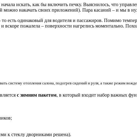
е я начала искать, как бы включить печку. Выяснилось, что упра
ый можно накачать своих приложений). Пара касаний – и мы в н
то есть одинаковый для водителя и пассажиров. Помимо темпера
 и вскоре пожалела – поверхности нагрелись моментально. Пох
ировать систему отопления салона, подогрев сидений и руля, а также режим вож
авляется
с зимним пакетом
, в который входит набор важных фу
ников;
ими к стеклу дворниками решена).