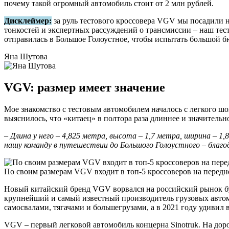
почему такой огромный автомобиль стоит от 2 млн рублей.
Дисклеймер:
за руль тестового кроссовера VGV мы посадили 
тонкостей и экспертных рассуждений о трансмиссии – наш тес
отправилась в Большое Голоустное, чтобы испытать большой 
Яна Шутова
VGV: размер имеет значение
Мое знакомство с тестовым автомобилем началось с легкого шок
выяснилось, что «китаец» в полтора раза длиннее и значитель
– Длина у него – 4,825 метра, высота – 1,7 метра, ширина – 
нашу команду в путешествии до Большого Голоустного – благ
По своим размерам VGV входит в топ-5 кроссоверов на перед
Новый китайский бренд VGV ворвался на российский рынок букв
крупнейший и самый известный производитель грузовых автомо
самосвалами, тягачами и большегрузами, а в 2021 году удивил
VGV – первый легковой автомобиль концерна Sinotruk. На доро