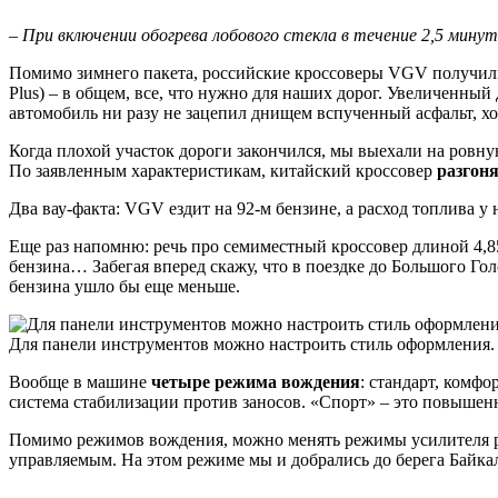
– При включении обогрева лобового стекла в течение 2,5 мин
Помимо зимнего пакета, российские кроссоверы VGV получил
Plus) – в общем, все, что нужно для наших дорог. Увеличенный
автомобиль ни разу не зацепил днищем вспученный асфальт, хо
Когда плохой участок дороги закончился, мы выехали на ровную
По заявленным характеристикам, китайский кроссовер
разгоня
Два вау-факта: VGV ездит на 92-м бензине, а расход топлива у 
Еще раз напомню: речь про семиместный кроссовер длиной 4,85 
бензина… Забегая вперед скажу, что в поездке до Большого Го
бензина ушло бы еще меньше.
Для панели инструментов можно настроить стиль оформления.
Вообще в машине
четыре режима вождения
: стандарт, комфо
система стабилизации против заносов. «Спорт» – это повыше
Помимо режимов вождения, можно менять режимы усилителя рул
управляемым. На этом режиме мы и добрались до берега Байка