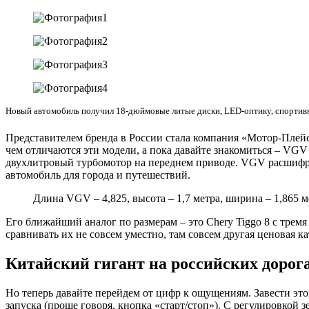
Новый автомобиль получил 18-дюймовые литые диски, LED-оптику, спортивн
Представителем бренда в России стала компания «Мотор-Плей
чем отличаются эти модели, а пока давайте знакомиться – VGV
двухлитровый турбомотор на переднем приводе. VGV расшифро
автомобиль для города и путешествий.
Длина VGV – 4,825, высота – 1,7 метра, ширина – 1,865 
Его ближайший аналог по размерам – это Chery Tiggo 8 с тремя
сравнивать их не совсем уместно, там совсем другая ценовая к
Китайский гигант на российских дорог
Но теперь давайте перейдем от цифр к ощущениям. Завести это
запуска (проще говоря, кнопка «старт/стоп»). С регулировкой 