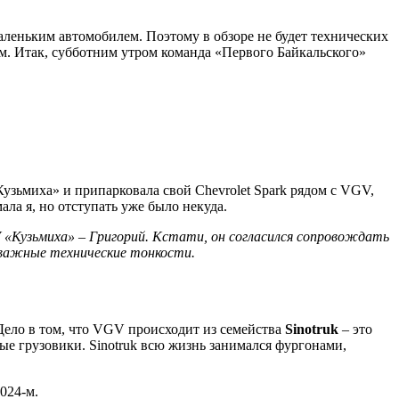
аленьким автомобилем. Поэтому в обзоре не будет технических
м. Итак, субботним утром команда «Первого Байкальского»
Кузьмиха» и припарковала свой Chevrolet Spark рядом с VGV,
ала я, но отступать уже было некуда.
GV «Кузьмиха» – Григорий. Кстати, он согласился сопровождать
о важные технические тонкости.
Дело в том, что VGV происходит из семейства
Sinotruk
– это
е грузовики. Sinotruk всю жизнь занимался фургонами,
024-м.