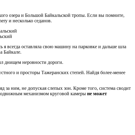
ого озера и Большой Байкальской тропы. Если вы помните,
hery и несколько седанов.
льский
сь я всегда оставляла свою машину на парковке и дальше шла
на Байкале.
пил днищем неровности дороги.
оустного и просторы Тажеранских степей. Найдя более-менее
яд за ним, не допуская слепых зон. Кроме того, система сводит
им подвижным механизмом круговой камеры
не может