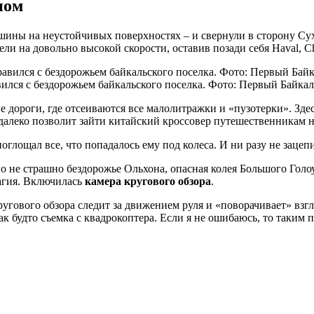
тном
ины на неустойчивых поверхностях – и свернули в сторону Сух
ели на довольно высокой скорости, оставив позади себя Haval, C
вился с бездорожьем байкальского поселка. Фото: Первый Байка
е дороги, где отсеиваются все малолитражки и «пузотерки». Зде
 далеко позволит зайти китайский кроссовер путешественникам 
глощал все, что попадалось ему под колеса. И ни разу не заце
чно не страшно бездорожье Ольхона, опасная колея Большого Гол
магия. Включилась
камера кругового обзора
.
ругового обзора следит за движением руля и «поворачивает» взгл
как будто съемка с квадрокоптера. Если я не ошибаюсь, то так