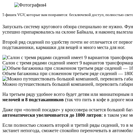
5 фишек VGV, которые вам понравятся: бесключевой доступ, полностью све
Запускать систему кругового обзора специально не нужно. Функ
успешно припарковались на склоне Байкала, я наконец вылезла 
Второй ряд сидений по удобству почти не отличается от перво
подстаканники, кармашки для вещей и много места для ног.
Салон с тремя рядами сидений имеет 9 вариантов трансформа
Объем багажника при сложенном третьем ряде сидений — 1800
Можно путешествовать большой компанией, перевозить габари
На третьем ряду удобнее всего будет детям или миниатюрным п
мелочей и 8 подстаканников
(так что пить в кофе в дороге м
Даже при «полной посадке» у кроссовера остается большой баг
автоматически увеличивается до 1800 литров
: в таком уже
Если полностью сложить второй и третий ряды сидений, то в м
застанет непогода, сможете спокойно переночевать в автомоби