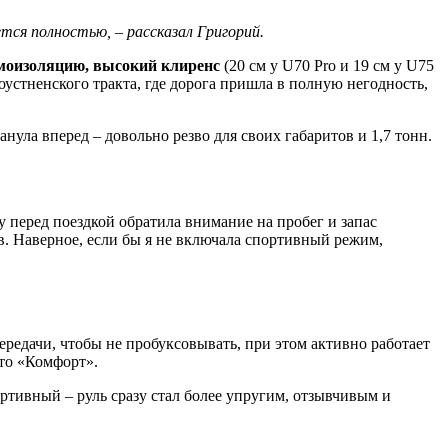
ется полностью, – рассказал Григорий.
оизоляцию, высокий клиренс
(20 см у U70 Pro и 19 см у U75
оустненского тракта, где дорога пришла в полную негодность,
нула вперед – довольно резво для своих габаритов и 1,7 тонн.
у перед поездкой обратила внимание на пробег и запас
ов. Наверное, если бы я не включала спортивный режим,
 передачи, чтобы не пробуксовывать, при этом активно работает
это «Комфорт».
тивный – руль сразу стал более упругим, отзывчивым и