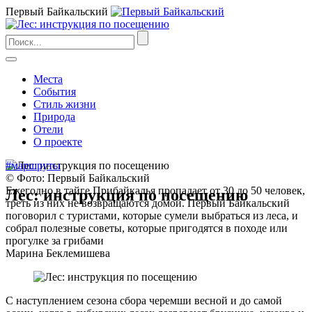
Первый Байкальский
Места
События
Стиль жизни
Природа
Отели
О проекте
#маршруты
© Фото: Первый Байкальский
Ежегодно в тайге Прибайкалья пропадает от 30 до 50 человек,
Лес: инструкция по посещению
треть из них не возвращаются домой. Первый Байкальский
поговорил с туристами, которые сумели выбраться из леса, и
собрал полезные советы, которые пригодятся в походе или
прогулке за грибами
Марина Беклемишева
С наступлением сезона сбора черемши весной и до самой