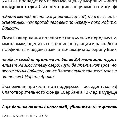
Ученые проведут комплексную оценку здоровья животн
квадрокоптеры
. С их помощью специалисты смогут ф
«Этот метод не только „неинвазивный“, но и вызывае
животных, чем проход человека по берегу – пока над 
Байкал».
После завершения полевого этапа ученые передадут м
миграциям, оценить состояние популяции и разработ
профильным ведомствам, отвечающим за охрану Байк
«Байкал сегодня
принимает более 2,4 миллиона тури
влияет на экосистему озера: шум, движение катеров, л
экосистемы Байкала, от ее благополучия зависят многие
здоровье») Марина Артюх.
Экспедиция проходит при поддержке Президентского фо
благотворительного фонда Сбербанка «Вклад в будущ
Еще больше важных новостей, удивительных фактов
РАССКАЗАТЬ ДРУЗЬЯМ