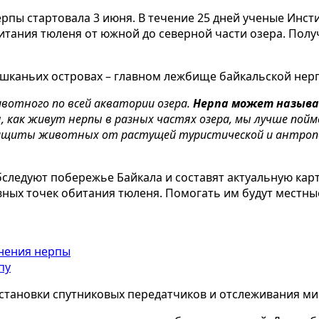
рпы стартовала 3 июня. В течение 25 дней ученые Инст
итания тюленя от южной до северной части озера. Пол
шканьих островах – главном лежбище байкальской нер
ивотного по всей акватории озера.
Нерпа может называ
, как живут нерпы в разных частях озера, мы лучше по
защиты животных от растущей туристической и антропо
бследуют побережье Байкала и составят актуальную кар
вных точек обитания тюленя. Помогать им будут местны
пу
установки спутниковых передатчиков и отслеживания м