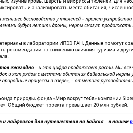
ых, изучив кровь, шерсть и вибриссы тюленей. Для на
иксировать и анализировать места обитания, численнос
т меньшее беспокойство у тюленей – пролет устройств
тюленями будут летать дроны, нерпы смогут продолжать
атериалы в лаборатории ИПЭЭ РАН. Данные помогут сра
ать рекомендации по снижению влияния туризма и друг
ала.
стов ежегодно
– и эта цифра продолжает расти. Мы все 
одок и яхт рядом с местами обитания байкальской нерпы
 природные процессы в озере», – отметила руководитель н
нда природы, фонда «Мир вокруг тебя» компании Siberi
ее». Общий бюджет проекта превышает 20 млн рублей.
 и лайфхаков для путешествия на Байкал – в нашем
т