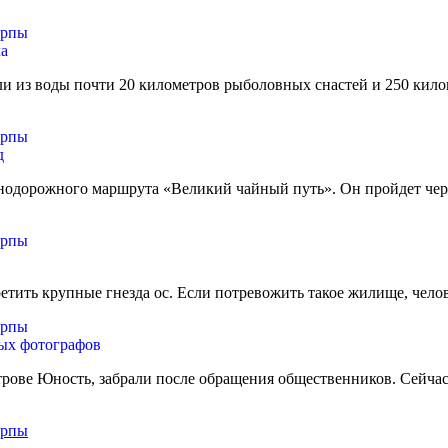
ла
ли из воды почти 20 километров рыболовных снастей и 250 кило
д
нодорожного маршрута «Великий чайный путь». Он пройдет чере
тить крупные гнезда ос. Если потревожить такое жилище, челов
ных фотографов
трове Юность, забрали после обращения общественников. Сейчас