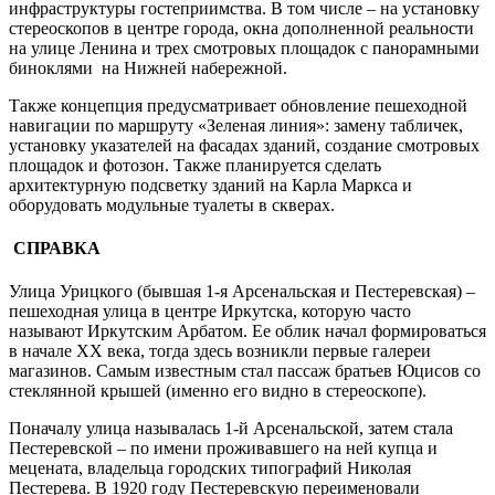
инфраструктуры гостеприимства. В том числе – на установку
стереоскопов в центре города, окна дополненной реальности
на улице Ленина и трех смотровых площадок с панорамными
биноклями на Нижней набережной.
Также концепция предусматривает обновление пешеходной
навигации по маршруту «Зеленая линия»: замену табличек,
установку указателей на фасадах зданий, создание смотровых
площадок и фотозон. Также планируется сделать
архитектурную подсветку зданий на Карла Маркса и
оборудовать модульные туалеты в скверах.
СПРАВКА
Улица Урицкого (бывшая 1-я Арсенальская и Пестеревская) –
пешеходная улица в центре Иркутска, которую часто
называют Иркутским Арбатом. Ее облик начал формироваться
в начале XX века, тогда здесь возникли первые галереи
магазинов. Самым известным стал пассаж братьев Юцисов со
стеклянной крышей (именно его видно в стереоскопе).
Поначалу улица называлась 1-й Арсенальской, затем стала
Пестеревской – по имени проживавшего на ней купца и
мецената, владельца городских типографий Николая
Пестерева. В 1920 году Пестеревскую переименовали