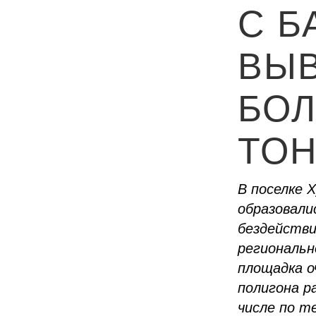
С Б
ВЫ
БОЛ
ТОН
В поселке 
образовали
бездействи
региональн
площадка о
полигона ра
числе по т