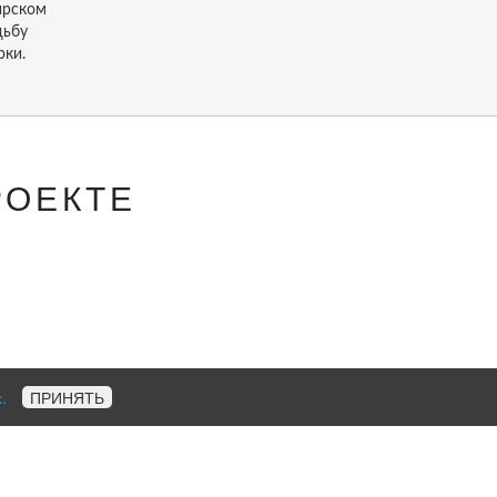
ирском
дьбу
рки.
РОЕКТЕ
.
ПРИНЯТЬ