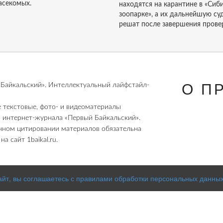
асекомых.
находятся на карантине в «Сиб
зоопарке», а их дальнейшую су
решат после завершения прове
О П
Байкальский». Интеллектуальный лайфстайл-
е текстовые, фото- и видеоматериалы
 интернет-журнала «Первый Байкальский».
чном цитировании материалов обязательна
а сайт 1baikal.ru.
айт, вы соглашаетесь с правилами обработки персональных данных