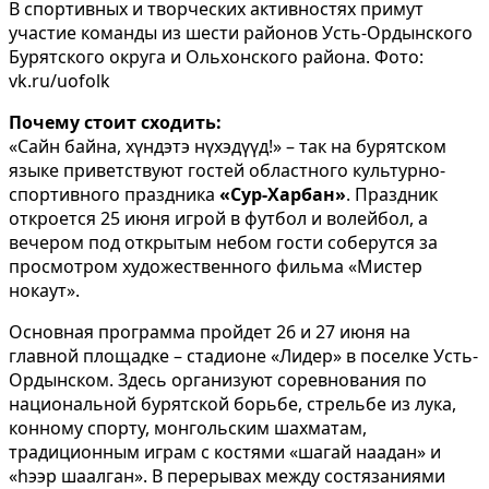
В спортивных и творческих активностях примут
участие команды из шести районов Усть-Ордынского
Бурятского округа и Ольхонского района. Фото:
vk.ru/uofolk
Почему стоит сходить:
«Сайн байна, хүндэтэ нүхэдүүд!» – так на бурятском
языке приветствуют гостей областного культурно-
спортивного праздника
«Сур-Харбан»
. Праздник
откроется 25 июня игрой в футбол и волейбол, а
вечером под открытым небом гости соберутся за
просмотром художественного фильма «Мистер
нокаут».
Основная программа пройдет 26 и 27 июня на
главной площадке – стадионе «Лидер» в поселке Усть-
Ордынском. Здесь организуют соревнования по
национальной бурятской борьбе, стрельбе из лука,
конному спорту, монгольским шахматам,
традиционным играм с костями «шагай наадан» и
«һээр шаалган». В перерывах между состязаниями